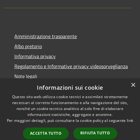
Amministrazione trasparente
Albo pretorio
Informativa privacy
Regolamento e Informative privacy videosorveglianza
Note legali
×
Dichiarazione di accessibilità
Informazioni sui cookie
Questo sito web utilizza cookie tecnici e assimilati strettamente
necessari al corretto funzionamento e alla navigazione del sito,
nonché un cookie tecnico analitico al solo fine di elaborare
informazioni statistiche, aggregate e anonime.
RSS
Copyright © 2026 • Comune di
Per maggiori dettagli, può consultare la cookie policy al seguente
link
Accessibilità
Rottofreno • Powered by
Privacy
Municipium
Accesso
•
RIFIUTA TUTTO
ACCETTA TUTTO