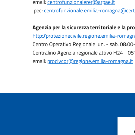
email:
centrofunzionalerer@arpae.it
pec:
centrofunzionale.emilia-romagna@cert.
Agenzia per la sicurezza territoriale e la p
http://protezionecivile.regione.emilia-romagn
Centro Operativo Regionale lun. - sab. 08:
Centralino Agenzia regionale attivo H24 - 0
email:
procivcor@regione.emilia-romagna.it