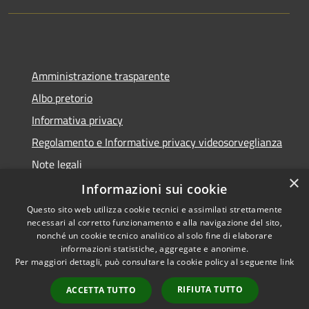
Amministrazione trasparente
Albo pretorio
Informativa privacy
Regolamento e Informative privacy videosorveglianza
Note legali
×
Dichiarazione di accessibilità
Informazioni sui cookie
Questo sito web utilizza cookie tecnici e assimilati strettamente
necessari al corretto funzionamento e alla navigazione del sito,
nonché un cookie tecnico analitico al solo fine di elaborare
informazioni statistiche, aggregate e anonime.
RSS
Copyright © 2026 • Comune di
Per maggiori dettagli, può consultare la cookie policy al seguente
link
Accessibilità
Rottofreno • Powered by
Privacy
Municipium
Accesso
•
RIFIUTA TUTTO
ACCETTA TUTTO
Cookie
redazione