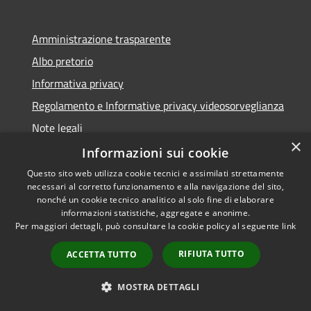
Amministrazione trasparente
Albo pretorio
Informativa privacy
Regolamento e Informative privacy videosorveglianza
Note legali
×
Dichiarazione di accessibilità
Informazioni sui cookie
Questo sito web utilizza cookie tecnici e assimilati strettamente
necessari al corretto funzionamento e alla navigazione del sito,
nonché un cookie tecnico analitico al solo fine di elaborare
informazioni statistiche, aggregate e anonime.
RSS
Copyright © 2026 • Comune di
Per maggiori dettagli, può consultare la cookie policy al seguente
link
Accessibilità
Rottofreno • Powered by
Privacy
Municipium
Accesso
•
RIFIUTA TUTTO
ACCETTA TUTTO
Cookie
redazione
Mappa del sito
MOSTRA DETTAGLI