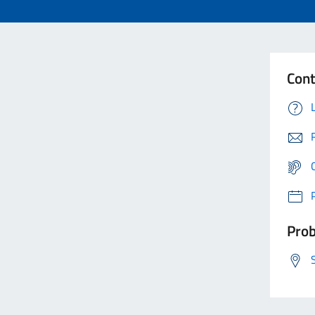
Cont
Prob