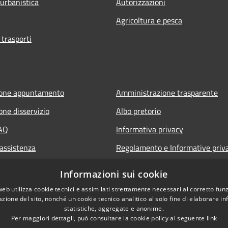
 urbanistica
Autorizzazioni
Agricoltura e pesca
 trasporti
ione appuntamento
Amministrazione trasparente
one disservizio
Albo pretorio
FAQ
Informativa privacy
 assistenza
Regolamento e Informative priv
videosorveglianza
Informazioni sui cookie
Note legali
web utilizza cookie tecnici e assimilati strettamente necessari al corretto fu
Dichiarazione di accessibilità
azione del sito, nonché un cookie tecnico analitico al solo fine di elaborare i
statistiche, aggregate e anonime.
Per maggiori dettagli, può consultare la cookie policy al seguente
link