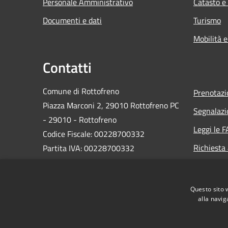
Personale Amministrativo
Catasto e
Documenti e dati
Turismo
Mobilità e
Contatti
Comune di Rottofreno
Prenotaz
Piazza Marconi 2, 29010 Rottofreno PC
Segnalazi
- 29010 - Rottofreno
Leggi le 
Codice Fiscale: 00228700332
Richiesta
Partita IVA: 00228700332
PEC:
postacertificata@cert.comune.rottofreno.pc.it
Questo sito 
Centralino Unico: 0523 780311
alla navig