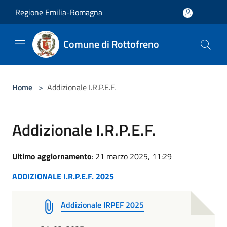
Salta al contenuto principale
Regione Emilia-Romagna
Comune di Rottofreno
Home
>
Addizionale I.R.P.E.F.
Addizionale I.R.P.E.F.
Ultimo aggiornamento
: 21 marzo 2025, 11:29
ADDIZIONALE I.R.P.E.F. 2025
Addizionale IRPEF 2025