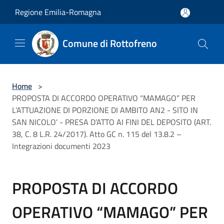
Salta al contenuto principale
Regione Emilia-Romagna
Comune di Rottofreno
Home
>
PROPOSTA DI ACCORDO OPERATIVO “MAMAGO” PER
L’ATTUAZIONE DI PORZIONE DI AMBITO AN2 - SITO IN
SAN NICOLO’ - PRESA D’ATTO AI FINI DEL DEPOSITO (ART.
38, C. 8 L.R. 24/2017). Atto GC n. 115 del 13.8.2 –
Integrazioni documenti 2023
PROPOSTA DI ACCORDO
OPERATIVO “MAMAGO” PER