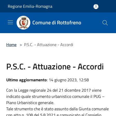
Salta al contenuto principale
Regione Emilia-Romagna
Comune di Rottofreno
Home
>
P.S.C. - Attuazione - Accordi
P.S.C. - Attuazione - Accordi
Ultimo aggiornamento
: 14 giugno 2023, 12:58
Con la Legge regionale 24 del 21 dicembre 2017 viene
indicato quale strumento urbanistico comunale il PUG –
Piano Urbanistico generale.
Tale strumento che è stato assunto dalla Giunta comunale
con atto n. 108 del 5.8.2021 e comunicato al Consiglio