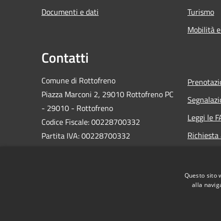
Documenti e dati
Turismo
Mobilità e
Contatti
Comune di Rottofreno
Prenotaz
Piazza Marconi 2, 29010 Rottofreno PC
Segnalazi
- 29010 - Rottofreno
Leggi le 
Codice Fiscale: 00228700332
Richiesta
Partita IVA: 00228700332
PEC:
postacertificata@cert.comune.rottofreno.pc.it
Questo sito 
Centralino Unico: 0523 780311
alla navig