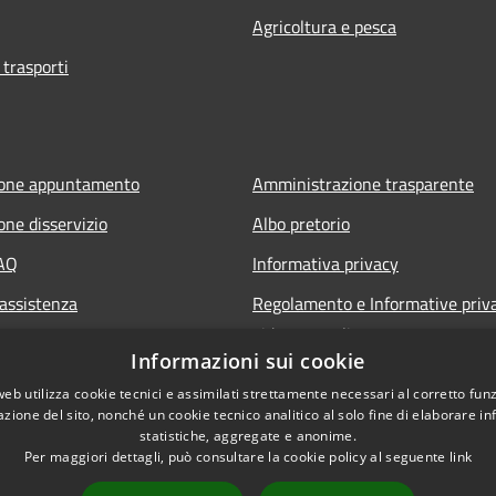
Agricoltura e pesca
 trasporti
ione appuntamento
Amministrazione trasparente
one disservizio
Albo pretorio
FAQ
Informativa privacy
 assistenza
Regolamento e Informative priv
videosorveglianza
Informazioni sui cookie
Note legali
web utilizza cookie tecnici e assimilati strettamente necessari al corretto fu
Dichiarazione di accessibilità
azione del sito, nonché un cookie tecnico analitico al solo fine di elaborare i
statistiche, aggregate e anonime.
Per maggiori dettagli, può consultare la cookie policy al seguente
link