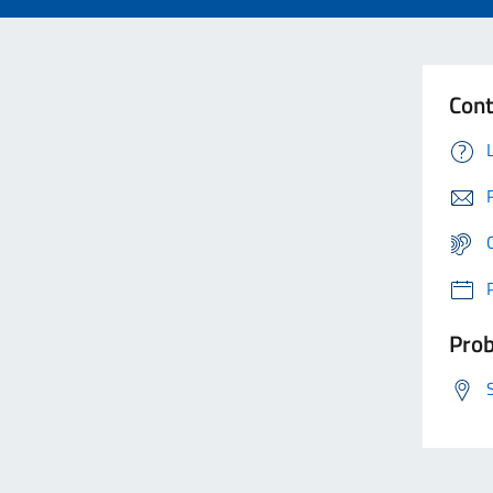
Cont
Prob