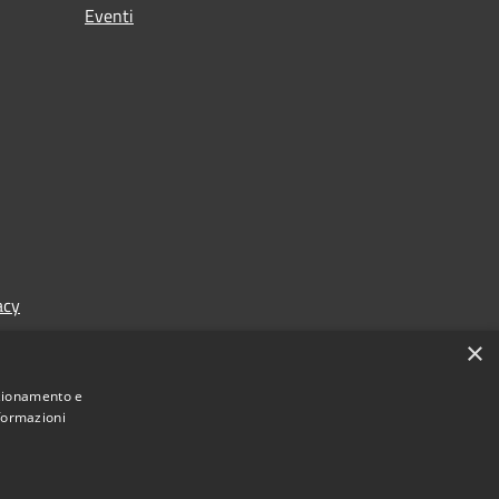
Eventi
acy
×
nzionamento e
nformazioni