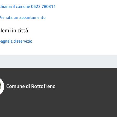
Chiama il comune 0523 780311
Prenota un appuntamento
lemi in città
Segnala disservizio
Comune di Rottofreno