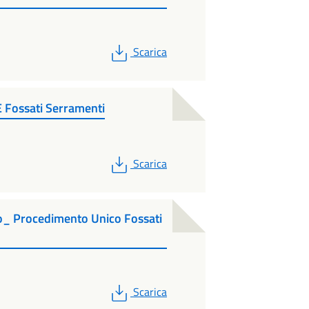
PDF
Scarica
 Fossati Serramenti
PDF
Scarica
no_ Procedimento Unico Fossati
PDF
Scarica