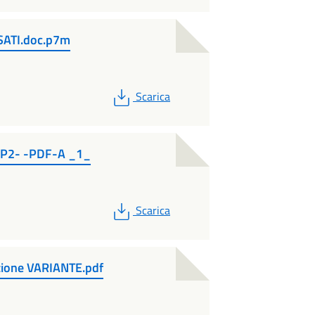
SATI.doc.p7m
PDF
Scarica
-P2- -PDF-A _1_
PDF
Scarica
azione VARIANTE.pdf