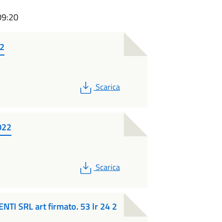
09:20
22
PDF
Scarica
022
PDF
Scarica
I SRL art firmato. 53 lr 24 2