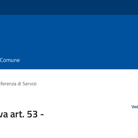
il Comune
ferenza di Servizi
Ved
a art. 53 -