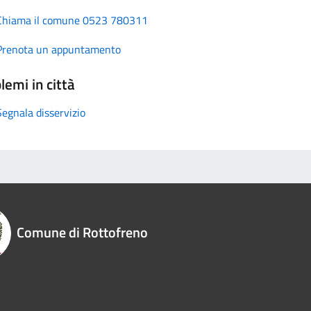
Chiama il comune 0523 780311
Prenota un appuntamento
lemi in città
Segnala disservizio
Comune di Rottofreno