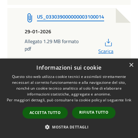
US_033039000000003100014
29-01-2026
PDF
Allegato 1.29 MB formato
pdf
Scarica
×
Informazioni sui cookie
US_033039000000003100015
Questo sito web utilizza cookie tecnici e assimilati strettamente
necessari al corretto funzionamento e alla navigazione del sito,
29-01-2026
nonché un cookie tecnico analitico al solo fine di elaborare
informazioni statistiche, aggregate e anonime.
PDF
Allegato 1.29 MB formato
Per maggiori dettagli, può consultare la cookie policy al seguente
link
pdf
Scarica
RIFIUTA TUTTO
ACCETTA TUTTO
MOSTRA DETTAGLI
US_033039000000001400003