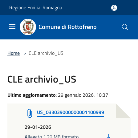
Salta al contenuto principale
Regione Emilia-Romagna
Comune di Rottofreno
Home
>
CLE archivio_US
CLE archivio_US
Ultimo aggiornamento
: 29 gennaio 2026, 10:37
US_033039000000001100999
29-01-2026
PDF
Allegato 1.29 MB formato