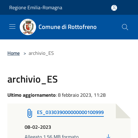
Salta al contenuto principale
Regione Emilia-Romagna
Comune di Rottofreno
Home
>
archivio_ES
archivio_ES
Ultimo aggiornamento
: 8 febbraio 2023, 11:28
ES_033039000000000100999
08-02-2023
PDF
Allegato 1.56 MB formato