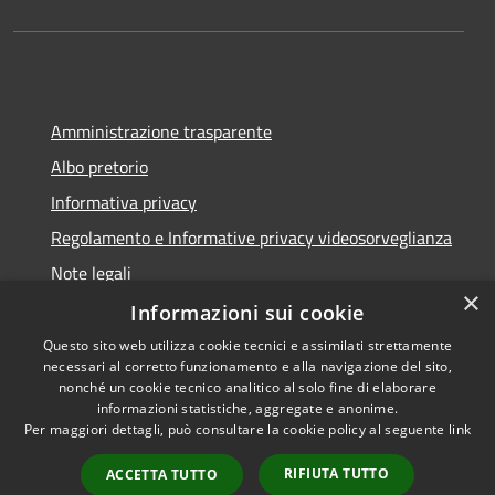
Amministrazione trasparente
Albo pretorio
Informativa privacy
Regolamento e Informative privacy videosorveglianza
Note legali
×
Dichiarazione di accessibilità
Informazioni sui cookie
Questo sito web utilizza cookie tecnici e assimilati strettamente
necessari al corretto funzionamento e alla navigazione del sito,
nonché un cookie tecnico analitico al solo fine di elaborare
informazioni statistiche, aggregate e anonime.
RSS
Copyright © 2026 • Comune di
Per maggiori dettagli, può consultare la cookie policy al seguente
link
Accessibilità
Rottofreno • Powered by
Privacy
Municipium
Accesso
•
RIFIUTA TUTTO
ACCETTA TUTTO