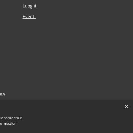
Luoghi
Eventi
acy
×
nzionamento e
nformazioni